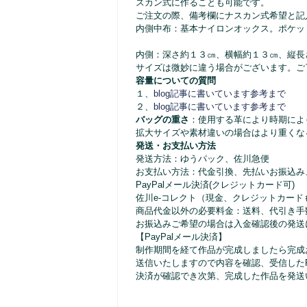
スカン式に作ることも可能です。
ご注文の際、備考欄にナスカン式希望と記
内側中布：基本ナイロンオックス。ポケッ
内側：深さ約１３㎝、横幅約１３㎝、縦長
サイズは微妙に違う場合がございます。ご
容量についての質問
１、
blog記事に書いています参考まで
２、
blog記事に書いています参考まで
バッグの重さ
：使用する革により時期によって
拡大サイズや素材違いの場合はより重くな
発送・お支払い方法
発送方法：ゆうパック、佐川急便
お支払い方法：代金引換、先払いお振込み
PayPalメール決済(クレジットカード可)
佐川e-コレクト（現金、クレジットカード
商品代金以外の必要料金：送料、代引き手
お振込みご希望の場合は入金確認後の発送
【PayPalメール決済】
制作期間を経て作品が完成しましたら完成お
送信いたしますので内容を確認、受信したPa
決済が確認でき次第、完成した作品を発送